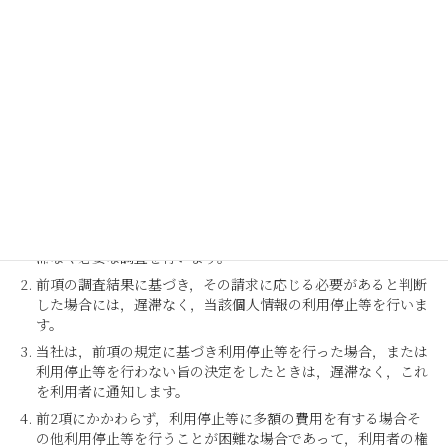
場合に限り，遅滞なく，当該個人情報の訂正等を行うものとし
ます。
当社は，前項の規定に基づき訂正等を行った場合，または訂正
等を行わない旨の決定をしたときは遅滞なく，これを利用者に
通知します。
第8条（個人情報の利用停止等）
当社は，本人から，個人情報が，利用目的の範囲を超えて取り
扱われているという理由，または不正の手段により取得された
ものであるという理由により，その利用の停止または消去（以
下，「利用停止等」といいます。）を求められた場合には，遅
滞なく必要な調査を行います。
前項の調査結果に基づき，その請求に応じる必要があると判断
した場合には，遅滞なく，当該個人情報の利用停止等を行いま
す。
当社は，前項の規定に基づき利用停止等を行った場合，または
利用停止等を行わない旨の決定をしたときは，遅滞なく，これ
を利用者に通知します。
前2項にかかわらず，利用停止等に多額の費用を有する場合そ
の他利用停止等を行うことが困難な場合であって，利用者の権